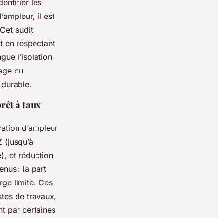
entifier les
’ampleur, il est
 Cet audit
t en respectant
gue l’isolation
fage ou
t durable.
rêt à taux
ation d’ampleur
Z (jusqu’à
), et réduction
nus : la part
rge limité. Ces
stes de travaux,
t par certaines