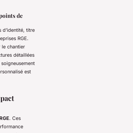
 points de
s d’identité, titre
reprises RGE.
 le chantier
ctures détaillées
ier soigneusement
rsonnalisé est
mpact
 RGE
. Ces
performance