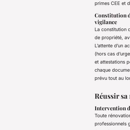
primes CEE et di
Constitution du
vigilance
La constitution
de propriété, av
L’attente d’un a
(hors cas d’urge
et attestations p
chaque document
prévu tout au l
Réussir sa 
Intervention d
Toute rénovatio
professionnels g