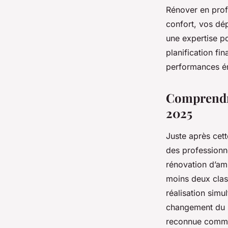
Rénover en prof
confort, vos dé
une expertise p
planification fi
performances én
Comprendre
2025
Juste après cett
des professionne
rénovation d’am
moins deux clas
réalisation simu
changement du s
reconnue comme 