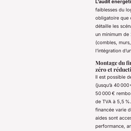
L’audit énergé
faiblesses du lo
obligatoire que 
détaille les sc
un minimum de 25
(combles, murs,
l’intégration d’
Montage du fi
zéro et réduc
Il est possible 
(jusqu’à 40 000 
50 000 € rembou
de TVA à 5,5 %. 
financée varie 
aides sont acce
performance, an