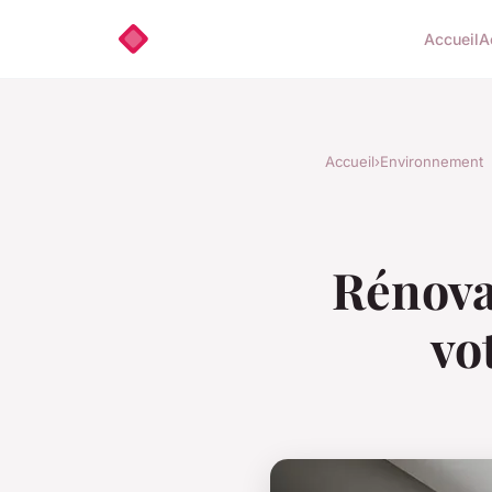
Accueil
A
Accueil
›
Environnement
Rénova
vo