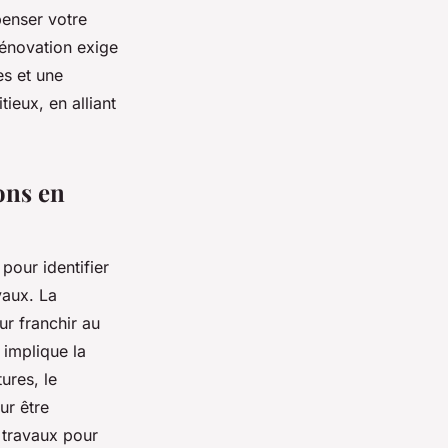
penser votre
rénovation exige
es et une
ieux, en alliant
ons en
 pour identifier
vaux. La
r franchir au
implique la
ures, le
ur être
 travaux pour