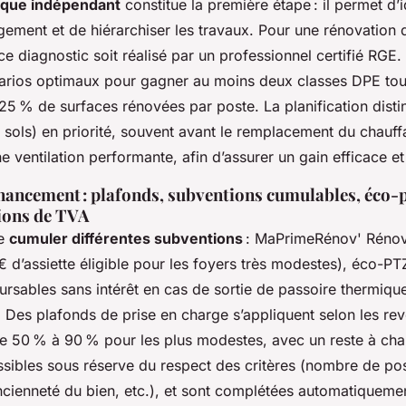
tique indépendant
constitue la première étape : il permet d’id
gement et de hiérarchiser les travaux. Pour une rénovation d
ce diagnostic soit réalisé par un professionnel certifié RGE.
énarios optimaux pour gagner au moins deux classes DPE tou
 % de surfaces rénovées par poste. La planification distin
 sols) en priorité, souvent avant le remplacement du chauf
une ventilation performante, afin d’assurer un gain efficace e
nancement : plafonds, subventions cumulables, éco-p
tions de TVA
de
cumuler différentes subventions
: MaPrimeRénov' Rénov
€ d’assiette éligible pour les foyers très modestes), éco-PT
rsables sans intérêt en cas de sortie de passoire thermique
Des plafonds de prise en charge s’appliquent selon les reve
de 50 % à 90 % pour les plus modestes, avec un reste à cha
ssibles sous réserve du respect des critères (nombre de po
cienneté du bien, etc.), et sont complétées automatiquemen