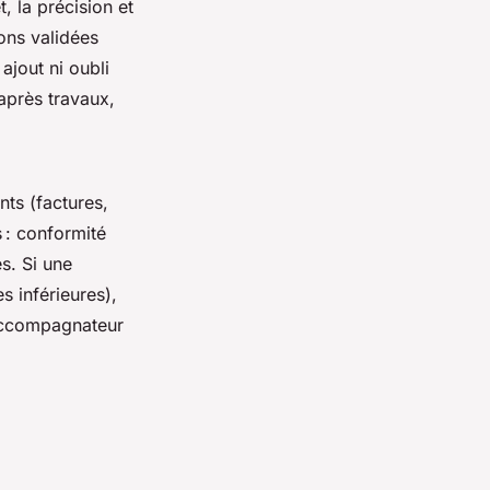
 la précision et
ions validées
 ajout ni oubli
après travaux,
ts (factures,
 : conformité
s. Si une
s inférieures),
’Accompagnateur