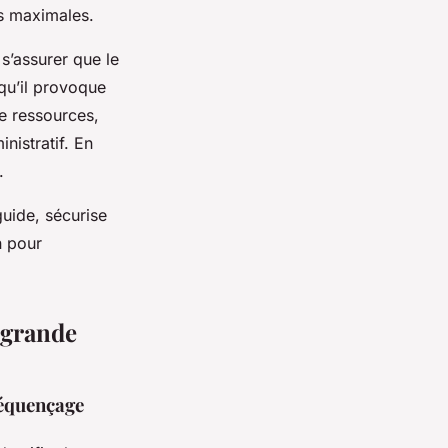
es maximales.
s’assurer que le
qu’il provoque
e ressources,
nistratif. En
.
uide, sécurise
n pour
 grande
séquençage