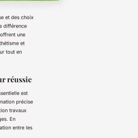
e et des choix
la différence
 offrent une
thétisme et
ur tout en
ur réussie
entielle est
imation précise
tion travaux
ges. En
ation entre les