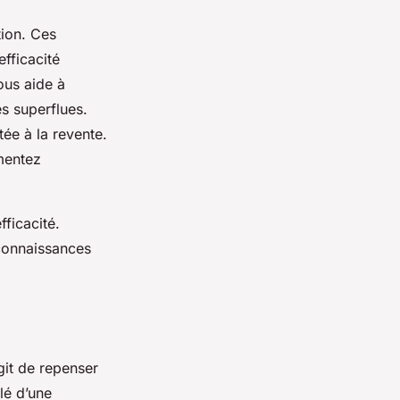
ation. Ces
efficacité
ous aide à
es superflues.
tée à la revente.
mentez
ficacité.
connaissances
git de repenser
lé d’une