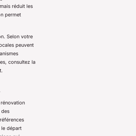
mais réduit les
ion permet
on. Selon votre
locales peuvent
ganismes
es, consultez la
t.
n
s rénovation
e des
 références
 le départ