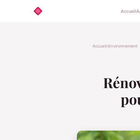
Accueil
A
Accueil
›
Environnement
Rénov
po