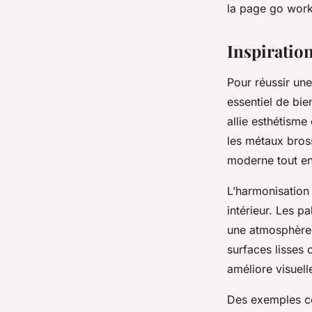
la page go work
Inspiration
Pour réussir une
essentiel de bie
allie esthétisme
les métaux bross
moderne tout en
L’harmonisation 
intérieur. Les p
une atmosphère é
surfaces lisses 
améliore visuel
Des exemples co