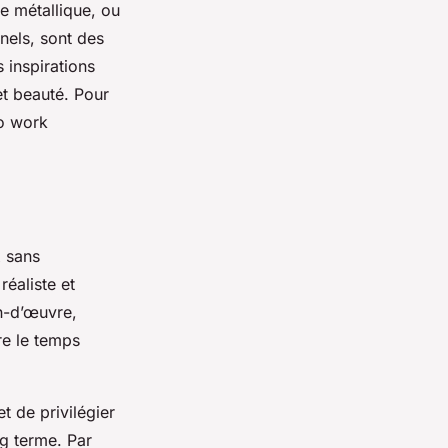
e métallique, ou
nels, sont des
 inspirations
 et beauté. Pour
go work
x sans
réaliste et
in-d’œuvre,
re le temps
t de privilégier
ng terme. Par