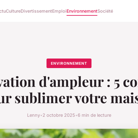
ctu
Culture
Divertissement
Emploi
Environnement
Société
ENVIRONNEMENT
ation d'ampleur : 5 co
ur sublimer votre mai
Lenny
•
2 octobre 2025
•
6 min de lecture