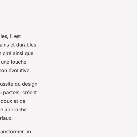
s
es, il est
ains et durables
 ciré ainsi que
t une touche
son évolutive.
éussite du design
u pastels, créent
s doux et de
tte approche
riaux.
ransformer un