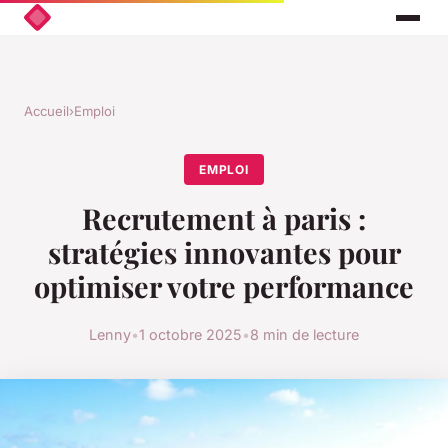
Accueil
›
Emploi
EMPLOI
Recrutement à paris :
stratégies innovantes pour
optimiser votre performance
Lenny
•
1 octobre 2025
•
8 min de lecture