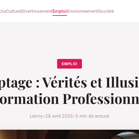
ctu
Culture
Divertissement
Emploi
Environnement
Société
EMPLOI
tage : Vérités et Illus
Formation Professionn
Lenny
•
28 avril 2025
•
5 min de lecture