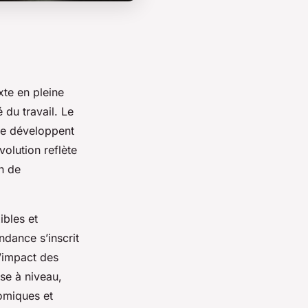
xte en pleine
du travail. Le
se développent
olution reflète
n de
ibles et
ndance s’inscrit
l’impact des
se à niveau,
nomiques et