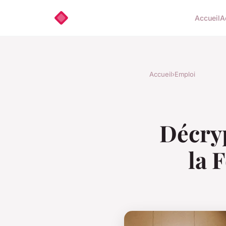
Accueil
A
Accueil
›
Emploi
Décryp
la 