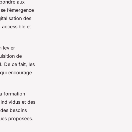
épondre aux
rise l’émergence
italisation des
 accessible et
 levier
uisition de
 De ce fait, les
, qui encourage
la formation
 individus et des
 des besoins
ques proposées.