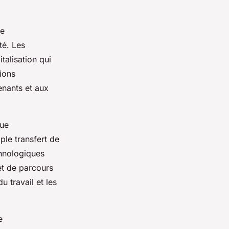
ne
té. Les
talisation qui
ions
enants et aux
que
ple transfert de
chnologiques
 et de parcours
 travail et les
e