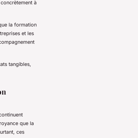
e concrètement à
ue la formation
reprises et les
 accompagnement
ats tangibles,
on
ontinuent
croyance que la
urtant, ces