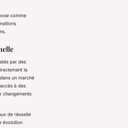
impose comme
nsitions
ns.
nelle
stés par des
irectement la
s dans un marché
 accès à des
aux changements
aux de réussite
e évolution