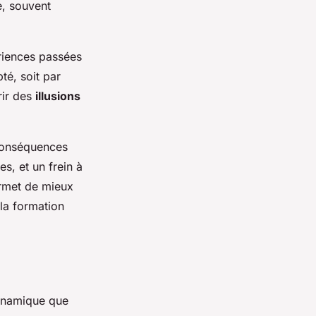
le, souvent
ériences passées
té, soit par
rir des
illusions
 conséquences
s, et un frein à
ermet de mieux
 la formation
dynamique que